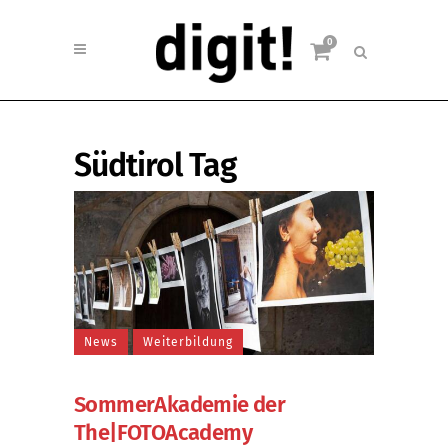
0
Südtirol Tag
News
Weiterbildung
SommerAkademie der
The|FOTOAcademy