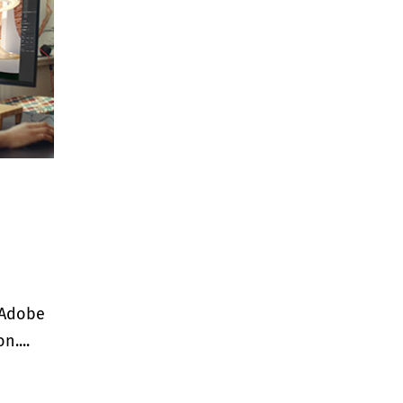
 Adobe
....