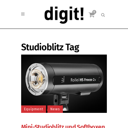
0
Studioblitz Tag
Equipment
News
Mini-Studioblitz und Softboxen