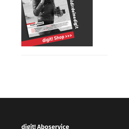
digit! Aboservice