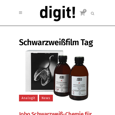
0
Schwarzweißfilm Tag
Analogit
News
Jobo Schwarzweiß-Chemie für