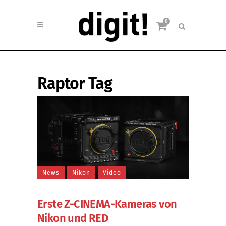
0
Raptor Tag
News
Nikon
Video
Erste Z-CINEMA-Kameras von
Nikon und RED