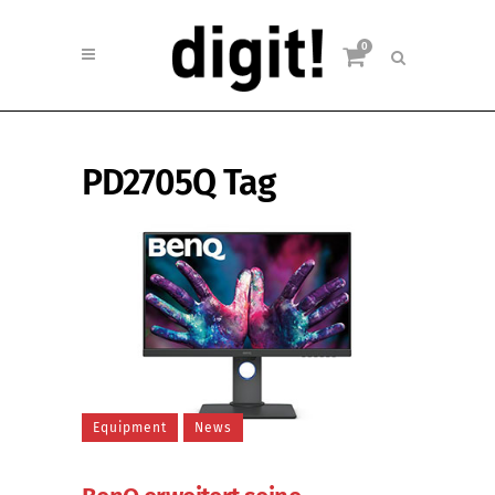
0
PD2705Q Tag
Equipment
News