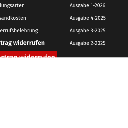
lungsarten
Ausgabe 1-2026
sandkosten
Ausgabe 4-2025
errufsbelehrung
Ausgabe 3-2025
rtrag widerrufen
Ausgabe 2-2025
digit! Downloads
AGB
Impressum
Datenschutzerklärung
 Copyright 2019 rough concept Agentur und Verlag GmbH – Alle Rechte vorbehalt
Alle Preise inkl. der gesetzlichen MwSt.