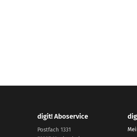
digit! Aboservice
dig
Mei
Postfach 1331