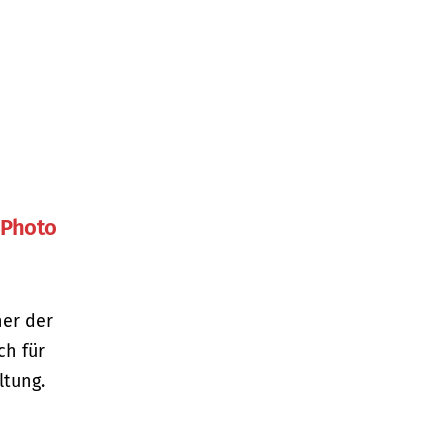
 Photo
ner der
ch für
ltung.