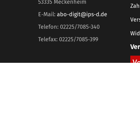
53335 Meckenheim
Zah
E-Mail:
abo-digit@ips-d.de
Ver
Telefon: 02225/7085-340
Wid
Telefax: 02225/7085-399
Ve
Home
Mediadaten
©