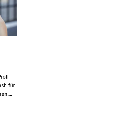
roII
ash für
n....