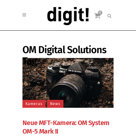
0
OM Digital Solutions
Tag
Kameras
News
Neue MFT-Kamera: OM System
OM-5 Mark II