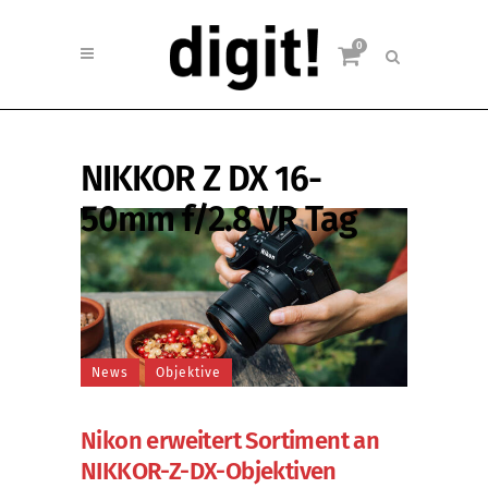
0
NIKKOR Z DX 16-
50mm f/2.8 VR Tag
News
Objektive
Nikon erweitert Sortiment an
NIKKOR-Z-DX-Objektiven