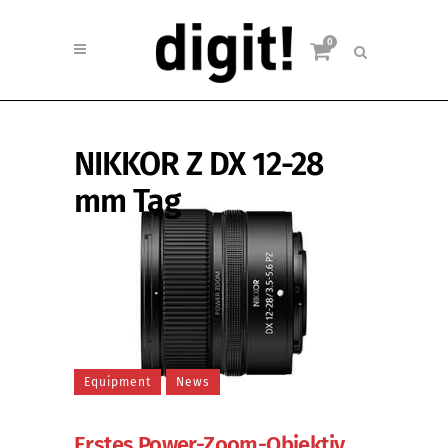
0
NIKKOR Z DX 12-28
mm Tag
Equipment
News
Erstes Power-Zoom-Objektiv