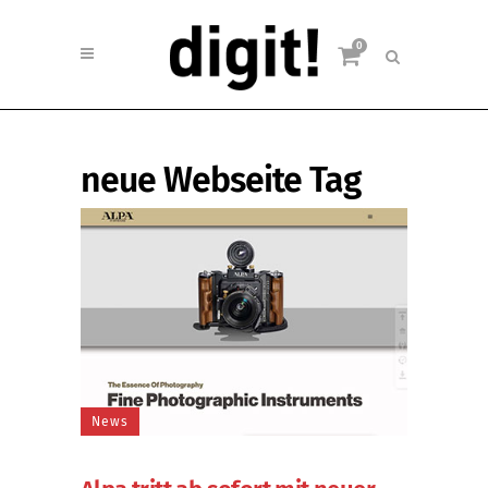
0
neue Webseite Tag
News