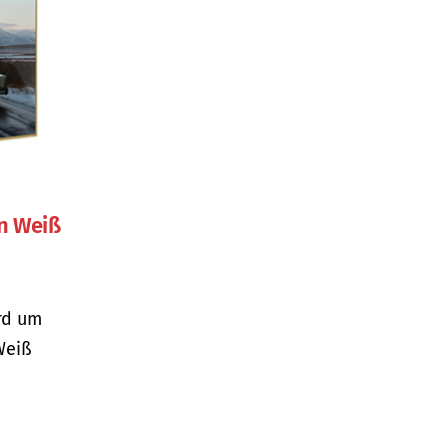
n Weiß
rd um
Weiß