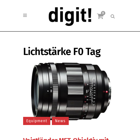
0
Lichtstärke F0 Tag
Equipment
News