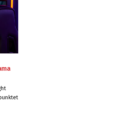
Hama
ght
punktet