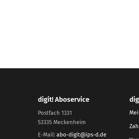
digit! Aboservice
dig
Mei
Postfach 1331
53335 Meckenheim
Zah
E-Mail:
abo-digit@ips-d.de