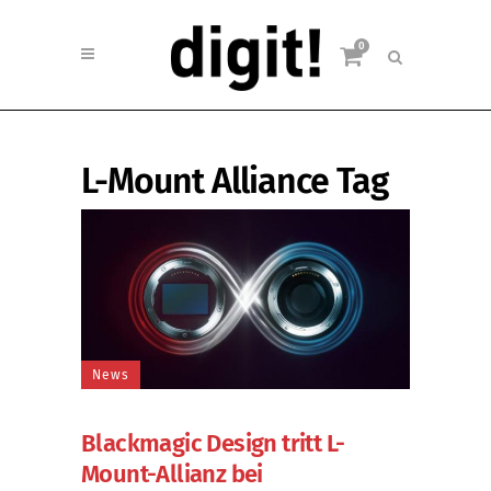
0
L-Mount Alliance Tag
News
Blackmagic Design tritt L-
Mount-Allianz bei