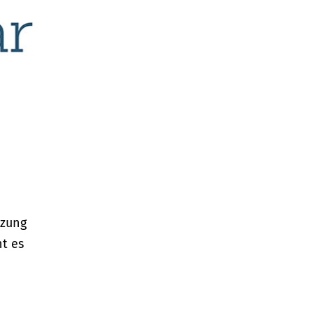
tzung
t es