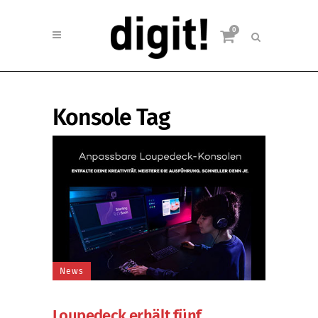
0
Konsole Tag
News
Loupedeck erhält fünf