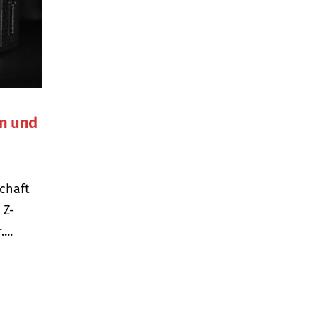
n und
schaft
 Z-
...