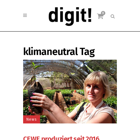
0
klimaneutral Tag
News
CEWE produziert seit 2016