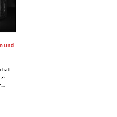
n und
schaft
 Z-
...