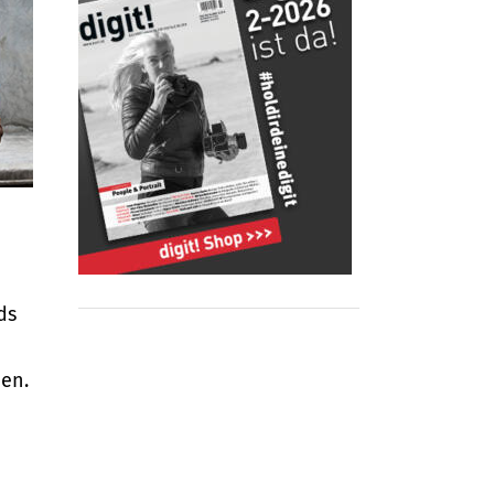
ds
en.