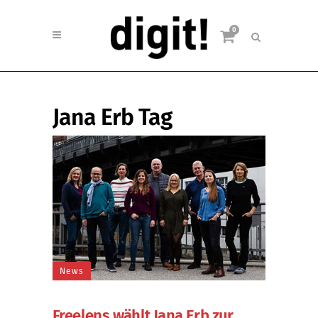
0
Jana Erb Tag
News
Freelens wählt Jana Erb zur