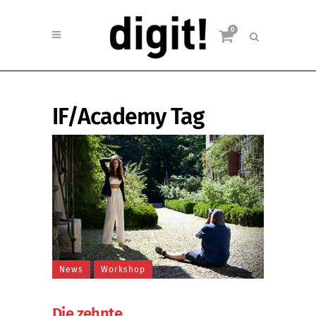
0
IF/Academy Tag
News
Workshop
Die zehnte