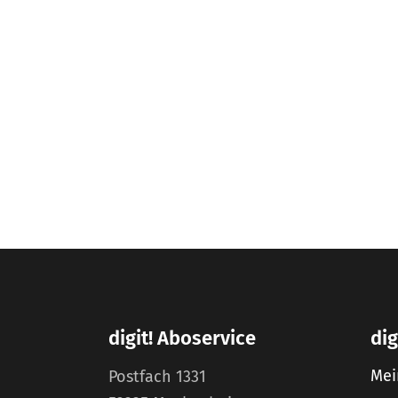
digit! Aboservice
dig
Mei
Postfach 1331