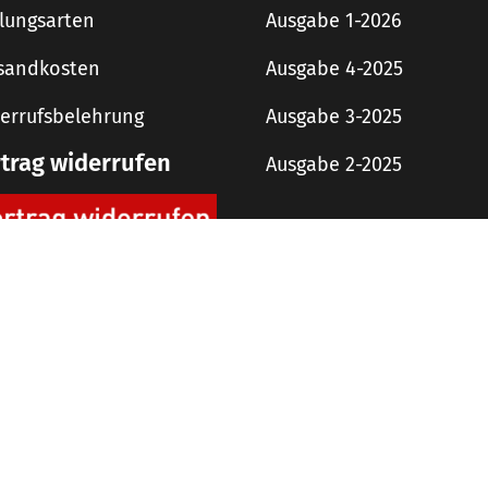
lungsarten
Ausgabe 1-2026
sandkosten
Ausgabe 4-2025
errufsbelehrung
Ausgabe 3-2025
rtrag widerrufen
Ausgabe 2-2025
digit! Downloads
AGB
Impressum
Datenschutzerklärung
 Copyright 2019 rough concept Agentur und Verlag GmbH – Alle Rechte vorbehalt
Alle Preise inkl. der gesetzlichen MwSt.