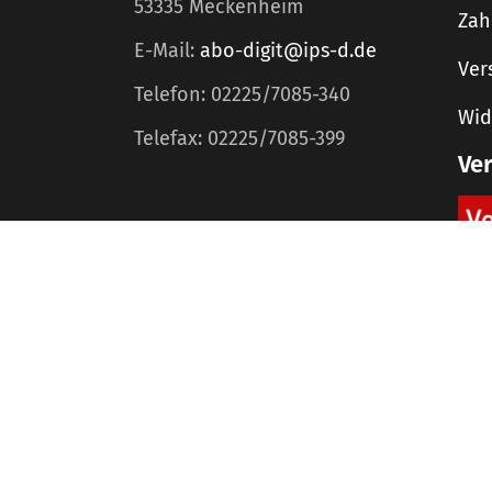
53335 Meckenheim
Zah
E-Mail:
abo-digit@ips-d.de
Ver
Telefon: 02225/7085-340
Wid
Telefax: 02225/7085-399
Ve
Home
Mediadaten
©