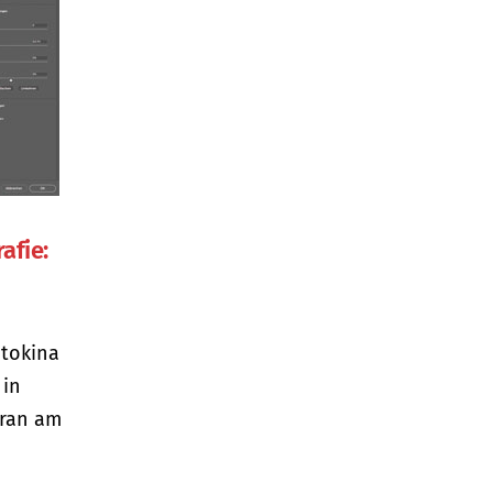
afie:
otokina
 in
dran am