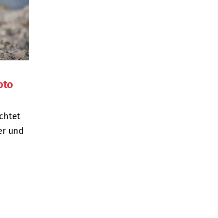
oto
chtet
er und