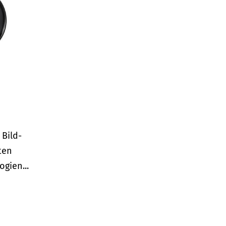
 Bild-
ten
gien...