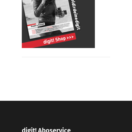
digit! Aboservice