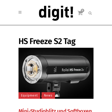
0
HS Freeze S2 Tag
Equipment
News
Mini-Studioblitz und Softboxen