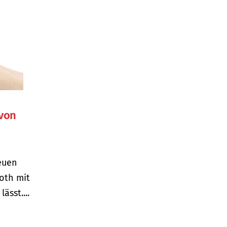
 von
euen
ooth mit
sst....