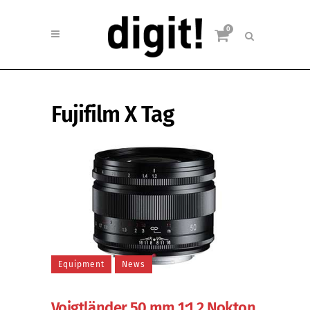
0
Fujifilm X Tag
Equipment
News
Voigtländer 50 mm 1:1,2 Nokton