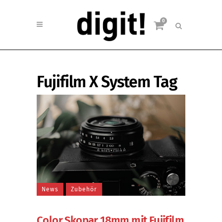
0
Fujifilm X System Tag
News
Zubehör
Color Skopar 18mm mit Fujifilm