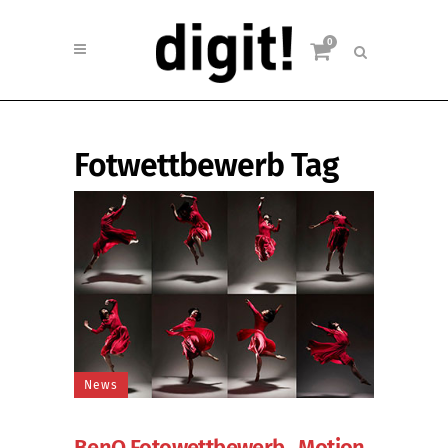
0
Fotwettbewerb Tag
News
BenQ Fotowettbewerb „Motion