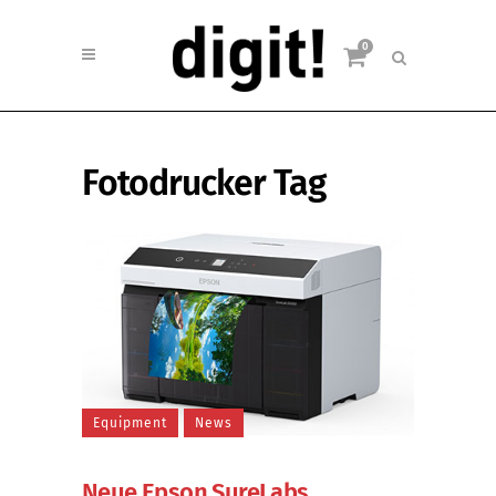
0
Fotodrucker Tag
Equipment
News
Neue Epson SureLabs