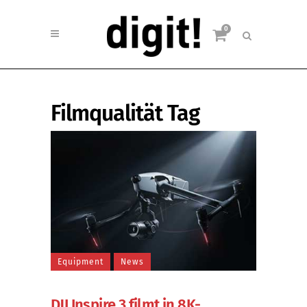
0
Filmqualität Tag
Equipment
News
DJI Inspire 3 filmt in 8K-