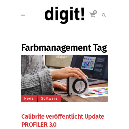
0
Farbmanagement Tag
News
Software
Calibrite veröffentlicht Update
PROFILER 3.0