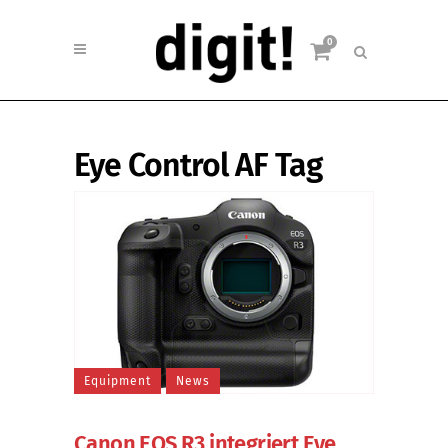
0
Eye Control AF Tag
Equipment
News
Canon EOS R3 integriert Eye