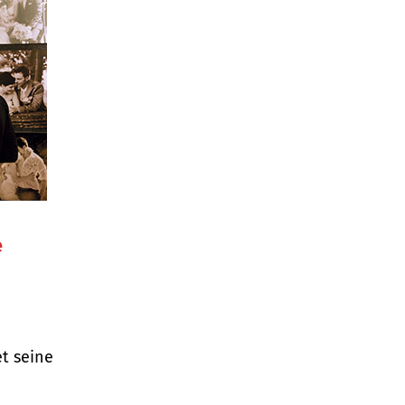
e
et seine