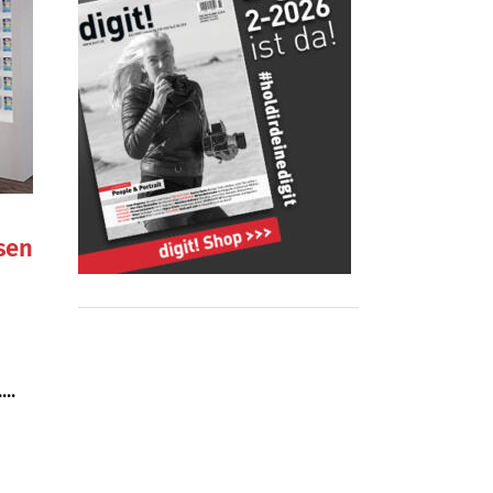
ssen
..