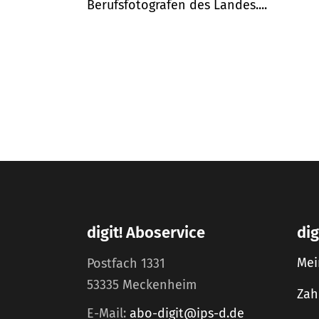
Berufsfotografen des Landes....
digit! Aboservice
dig
Mei
Postfach 1331
53335 Meckenheim
Zah
E-Mail:
abo-digit@ips-d.de