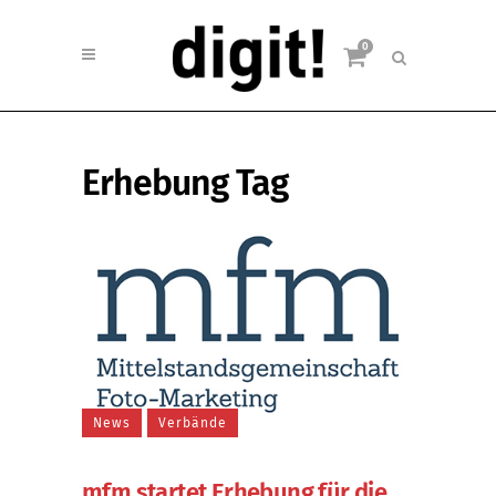
0
Erhebung Tag
News
Verbände
mfm startet Erhebung für die