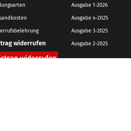
lungsarten
Ausgabe 1-2026
sandkosten
Ausgabe 4-2025
errufsbelehrung
Ausgabe 3-2025
rtrag widerrufen
Ausgabe 2-2025
digit! Downloads
AGB
Impressum
Datenschutzerklärung
 Copyright 2019 rough concept Agentur und Verlag GmbH – Alle Rechte vorbehalt
Alle Preise inkl. der gesetzlichen MwSt.