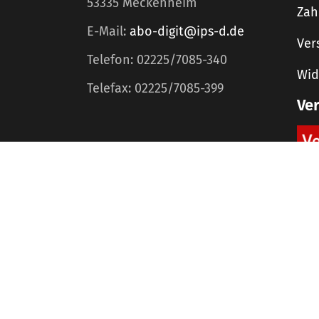
53335 Meckenheim
Zah
E-Mail:
abo-digit@ips-d.de
Ver
Telefon: 02225/7085-340
Wid
Telefax: 02225/7085-399
Ve
Home
Mediadaten
©