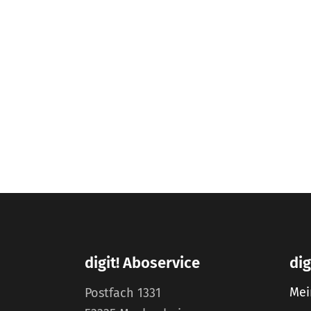
digit! Aboservice
dig
Mei
Postfach 1331