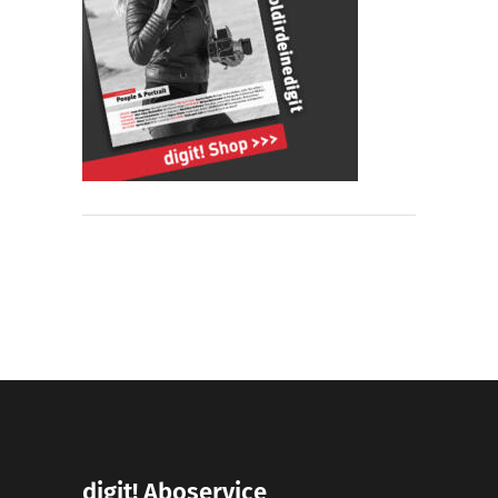
digit! Aboservice