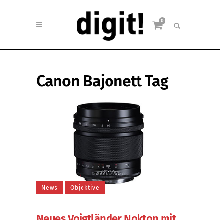
0
Canon Bajonett Tag
News
Objektive
Neues Voigtländer Nokton mit