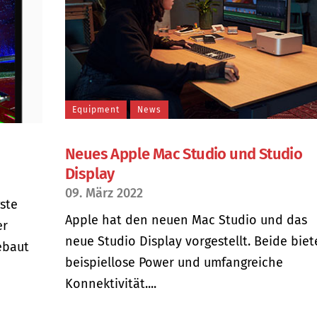
Equipment
News
Neues Apple Mac Studio und Studio
Display
09. März 2022
gste
Apple hat den neuen Mac Studio und das
er
neue Studio Display vorgestellt. Beide bie
ebaut
beispiellose Power und umfangreiche
Konnektivität....