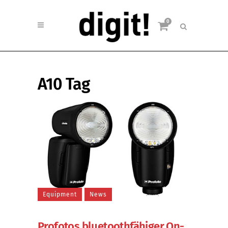
0
A10 Tag
Equipment
News
Profotos bluetoothfähiger On-