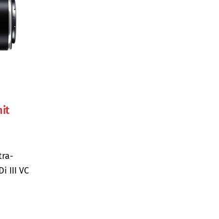
it
tra-
i III VC