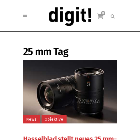
0
25 mm Tag
News
Objektive
Hasselblad stellt neues 25 mm-