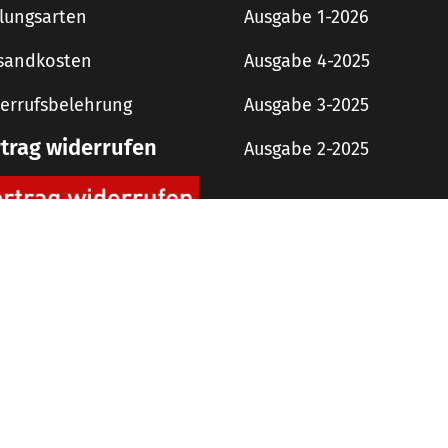
lungsarten
Ausgabe 1-2026
sandkosten
Ausgabe 4-2025
errufsbelehrung
Ausgabe 3-2025
rtrag widerrufen
Ausgabe 2-2025
digit! Downloads
AGB
Impressum
Datenschutzerklärung
 Copyright 2019 rough concept Agentur und Verlag GmbH – Alle Rechte vorbehalt
Alle Preise inkl. der gesetzlichen MwSt.