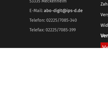
53335 Meckenheim
Zah
E-Mail:
abo-digit@ips-d.de
Ver
Telefon: 02225/7085-340
Wid
Telefax: 02225/7085-399
Ve
Home
Mediadaten
©