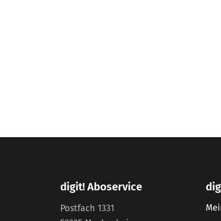
digit! Aboservice
dig
Mei
Postfach 1331