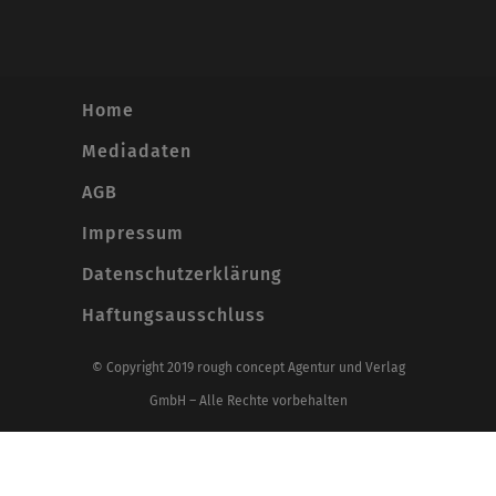
Home
Mediadaten
AGB
Impressum
Datenschutzerklärung
Haftungsausschluss
© Copyright 2019 rough concept Agentur und Verlag
GmbH – Alle Rechte vorbehalten
Alle Preise inkl. der gesetzlichen MwSt.