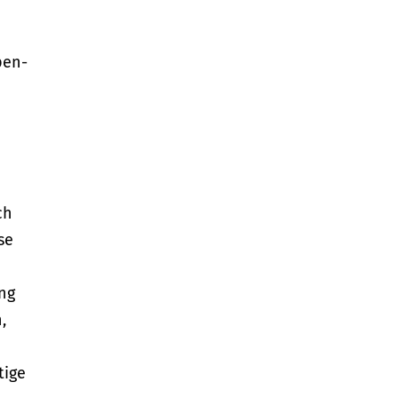
pen-
ch
se
ng
,
tige