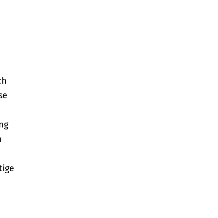
ch
se
ng
n
tige