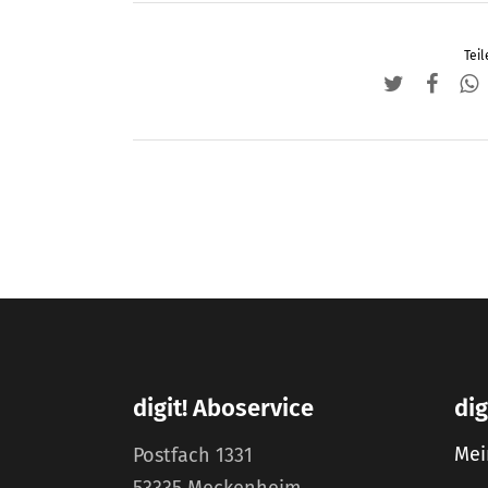
Teil
digit! Aboservice
dig
Mei
Postfach 1331