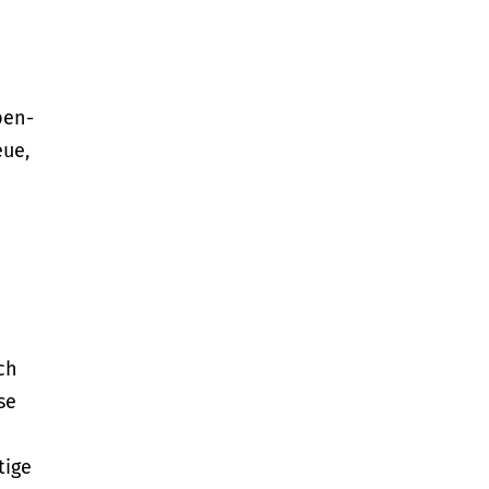
pen-
eue,
ch
se
tige